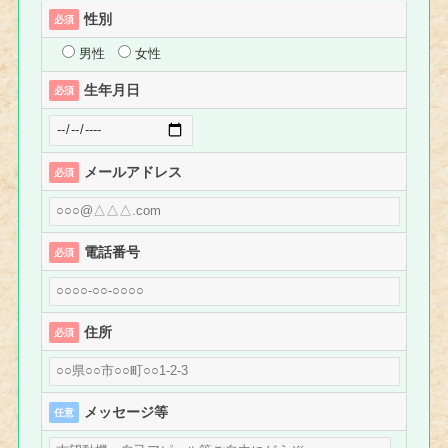
性別
必須
男性
女性
生年月日
必須
メールアドレス
必須
電話番号
必須
住所
必須
メッセージ等
任意